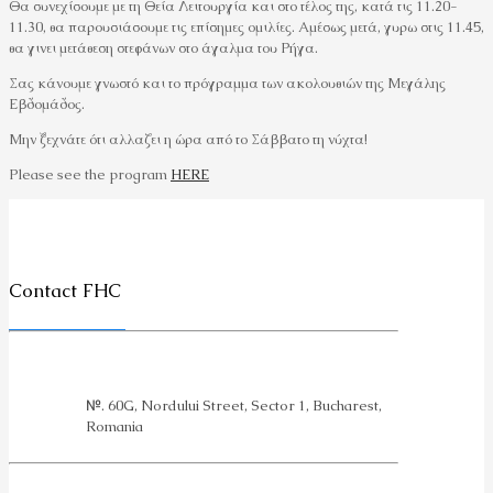
Θα συνεχίσουμε με τη Θεία Λειτουργία και στο τέλος της, κατά τις 11.20-
11.30, θα παρουσιάσουμε τις επίσημες ομιλίες. Αμέσως μετά, γυρω στις 11.45,
θα γινει μετάθεση στεφάνων στο άγαλμα του Ρήγα.
Σας κάνουμε γνωστό και το πρόγραμμα των ακολουθιών της Μεγάλης
Εβδομάδος.
Μην ξεχνάτε ότι αλλαζει η ώρα από το Σάββατο τη νύχτα!
Please see the program
HERE
Contact FHC
№. 60G, Nordului Street, Sector 1, Bucharest,
Romania