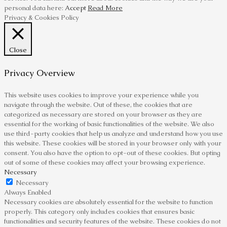
personal data here:
Accept
Read More
Privacy & Cookies Policy
Close
Privacy Overview
This website uses cookies to improve your experience while you
navigate through the website. Out of these, the cookies that are
categorized as necessary are stored on your browser as they are
essential for the working of basic functionalities of the website. We also
use third-party cookies that help us analyze and understand how you use
this website. These cookies will be stored in your browser only with your
consent. You also have the option to opt-out of these cookies. But opting
out of some of these cookies may affect your browsing experience.
Necessary
Necessary
Always Enabled
Necessary cookies are absolutely essential for the website to function
properly. This category only includes cookies that ensures basic
functionalities and security features of the website. These cookies do not