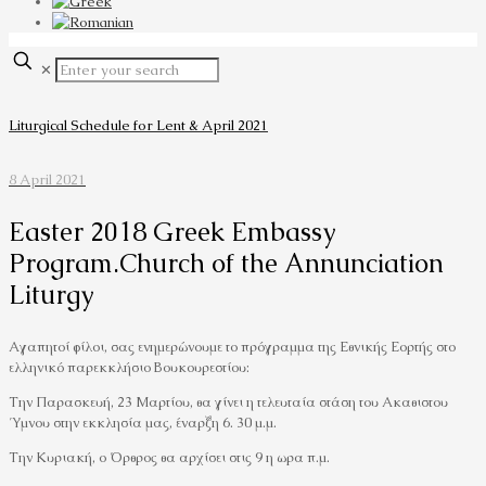
✕
Liturgical Schedule for Lent & April 2021
8 April 2021
Easter 2018 Greek Embassy
Program.Church of the Annunciation
Liturgy
Αγαπητοί φίλοι, σας ενημερώνουμε το πρόγραμμα της Εθνικής Εορτής στο
ελληνικό παρεκκλήσιο Βουκουρεστίου:
Την Παρασκευή, 23 Μαρτίου, θα γίνει η τελευταία στάση του Ακαθιστου
Ύμνου στην εκκλησία μας, έναρξη 6. 30 μ.μ.
Την Κυριακή, ο Όρθρος θα αρχίσει στις 9 η ωρα π.μ.